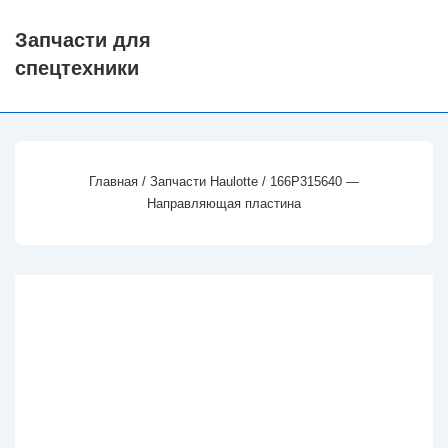
↓
Запчасти для
Перейти
спецтехники
к
основному
содержимому
Главная
/
Запчасти Haulotte
/ 166P315640 —
Направляющая пластина