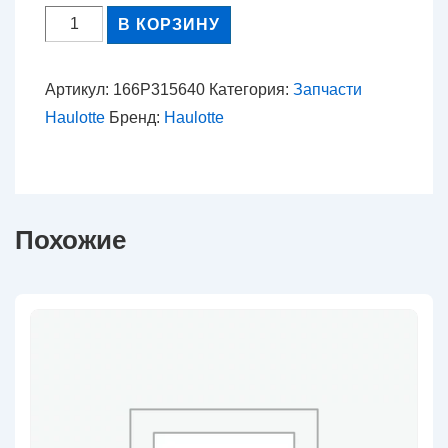
Количество
В КОРЗИНУ
товара
166P315640
Артикул:
166P315640
Категория:
Запчасти
-
Haulotte
Бренд:
Haulotte
Направляющая
пластина
Похожие