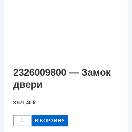
2326009800 — Замок
двери
3 571,40
₽
Количество
В КОРЗИНУ
товара