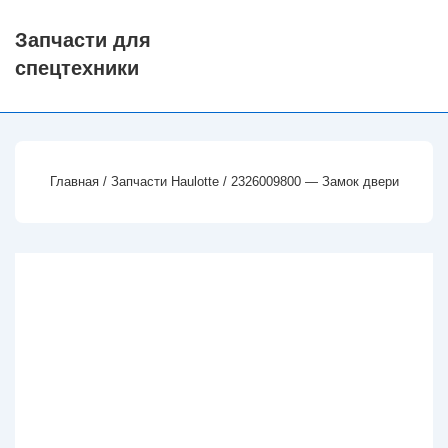
↓
Запчасти для
Перейти
спецтехники
к
основному
содержимому
Главная
/
Запчасти Haulotte
/ 2326009800 — Замок двери