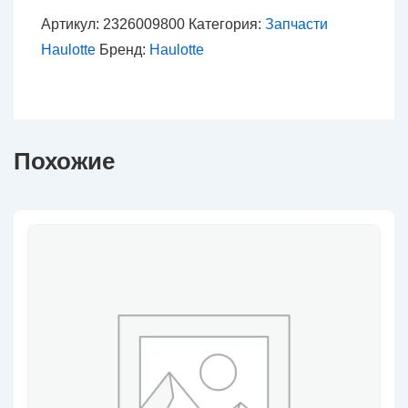
2326009800
Артикул:
2326009800
Категория:
Запчасти
-
Haulotte
Бренд:
Haulotte
Замок
двери
Похожие