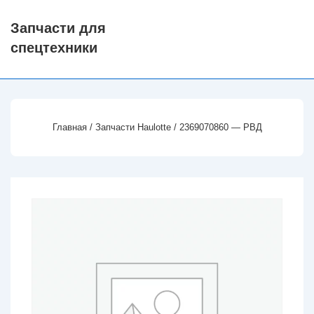
↓
Запчасти для
Перейти
спецтехники
к
основному
содержимому
Главная
/
Запчасти Haulotte
/ 2369070860 — РВД