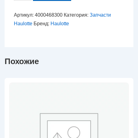
товара
4000468300
Артикул:
4000468300
Категория:
Запчасти
-
Haulotte
Бренд:
Haulotte
Опорная
пластина
Похожие