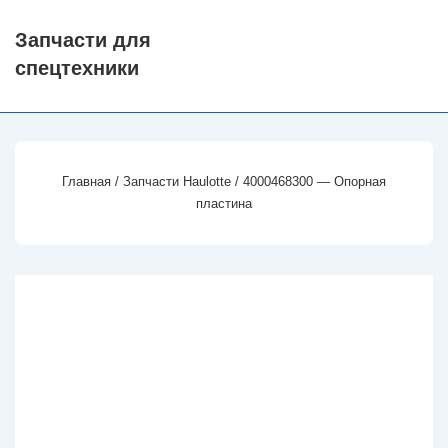
↓
Запчасти для
Перейти
спецтехники
к
основному
содержимому
Главная
/
Запчасти Haulotte
/ 4000468300 — Опорная
пластина